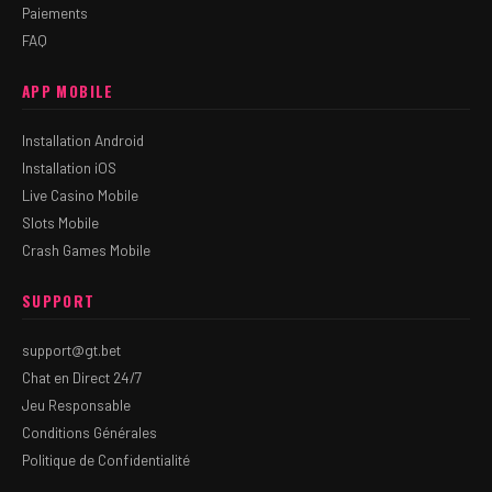
Paiements
FAQ
APP MOBILE
Installation Android
Installation iOS
Live Casino Mobile
Slots Mobile
Crash Games Mobile
SUPPORT
support@gt.bet
Chat en Direct 24/7
Jeu Responsable
Conditions Générales
Politique de Confidentialité