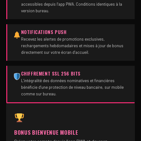
accessibles depuis l’app PWA. Conditions identiques à la
version bureau.
NOTIFICATIONS PUSH
Recevez les alertes de promotions exclusives,
rechargements hebdomadaires et mises à jour de bonus
directement sur votre écran d’accueil.
CHIFFREMENT SSL 256 BITS
L’intégralité des données nominatives et financières
bénéficie d’une protection de niveau bancaire, sur mobile
comme sur bureau.
BONUS BIENVENUE MOBILE