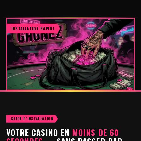
INSTALLATION RAPIDE
GUIDE D’INSTALLATION
VOTRE CASINO EN
MOINS DE 60