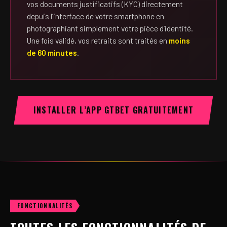
vos documents justificatifs (KYC) directement
depuis l’interface de votre smartphone en
photographiant simplement votre pièce d’identité.
Une fois validé, vos retraits sont traités en
moins
de 60 minutes
.
INSTALLER L’APP GTBET GRATUITEMENT
FONCTIONNALITÉS