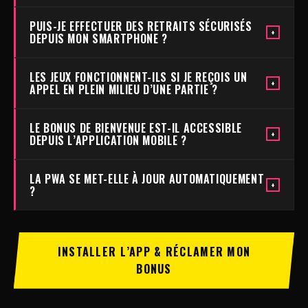
PUIS-JE EFFECTUER DES RETRAITS SÉCURISÉS
+
DEPUIS MON SMARTPHONE ?
LES JEUX FONCTIONNENT-ILS SI JE REÇOIS UN
+
APPEL EN PLEIN MILIEU D’UNE PARTIE ?
LE BONUS DE BIENVENUE EST-IL ACCESSIBLE
+
DEPUIS L’APPLICATION MOBILE ?
LA PWA SE MET-ELLE À JOUR AUTOMATIQUEMENT
+
?
INSTALLER L’APP & RÉCLAMER MON
BONUS