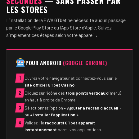
SECONDES
— SANS PASSER PAR
LES STORES
L’installation de la PWA GTbet ne nécessite aucun passage
par le Google Play Store ou l’App Store d’Apple. Suivez
simplement ces étapes selon votre appareil :
POUR ANDROID
(GOOGLE CHROME)
1
Ouvrez votre navigateur et connectez-vous sur le
site officiel GTbet Casino
.
2
Cliquez sur l’icône des
trois points verticaux
(menu)
en haut à droite de Chrome.
3
Sélectionnez l’option
« Ajouter à l’écran d’accueil »
ou
« Installer l’application »
.
4
Validez : le
raccourci GTbet apparaît
instantanément
parmi vos applications.